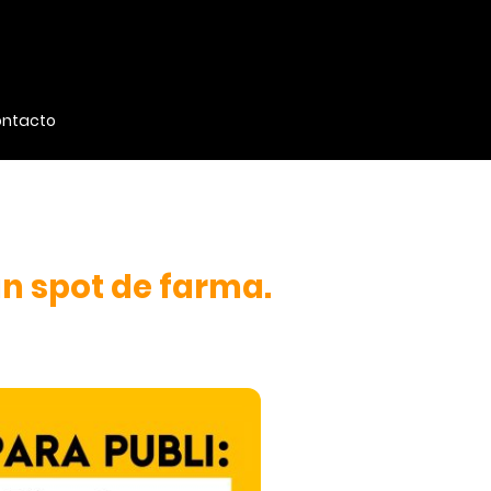
ntacto
un spot de farma.