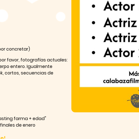
por concretar)
or favor, fotografías actuales:
uerpo entero. Igualmente
ok, cortos, secuencias de
casting farma + edad"
 finales de enero
ón!