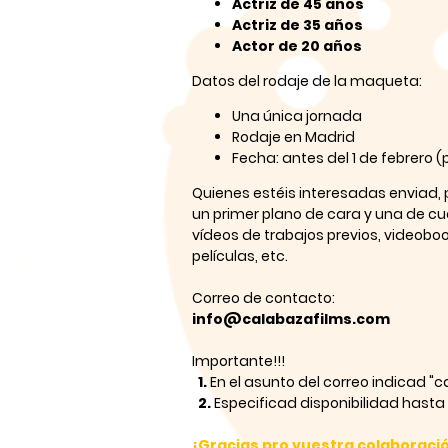
Actriz de 45 años
Actriz de 35 años
Actor de 20 años
Datos del rodaje de la maqueta:
Una única jornada
Rodaje en Madrid
Fecha: antes del 1 de febrero (
Quienes estéis interesadas enviad, p
un primer plano de cara y una de c
vídeos de trabajos previos, videobo
películas, etc.
Correo de contacto:
info@calabazafilms.com
Importante!!!
1.
En el asunto del correo indicad "
2.
Especificad disponibilidad hasta
¡Gracias pro vuestra colaboraci