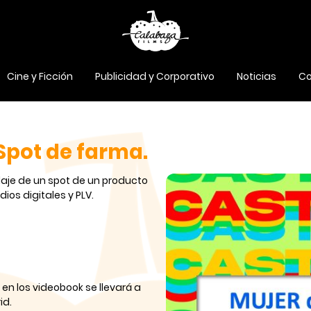
Cine y Ficción
Publicidad y Corporativo
Noticias
Co
Spot de farma.
daje de un spot de un producto
ios digitales y PLV.
en los videobook se llevará a
id.