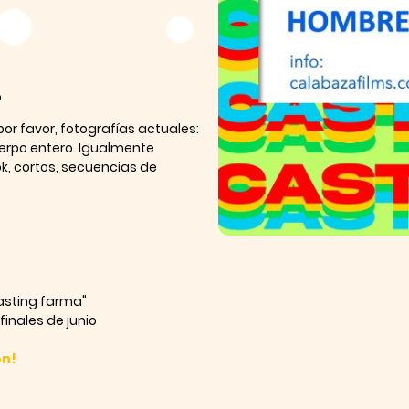
o
or favor, fotografías actuales:
uerpo entero. Igualmente
ok, cortos, secuencias de
casting farma"
finales de junio
ón!