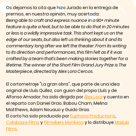
Os dejamos la cita que hizo Jurado en la entrega de
premios, en nuestra opinión, muy acertada:
Being able to craft and express nuance in a 90+ minute
feature is quite a feat, but to be able to do that in 20 minutes
or less is a wildly impressive task. This short kept us on the
edge of our seats, but also left us thinking about it and its
commentary long after we left the theater. From its writing
to its direction and performances, this film felt as if it was
crafted by a team that’s been making stories together for a
lifetime. The winner of the Short Film Grand Jury Prize is The
Masterpiece, directed by Alex Lora Cercos.
El cortometraje "La gran obra", que parte de una idea
original de Lluís Quílez, con guion del propio Lluís y de
Alfonso Amador, ha sido dirigido por
Álex Lora
y cuenta en
el reparto con Daniel Grao, Babou Cham, Melina
Matthews, Adam Nouauo y Guido Grao.
El corto ha sido producido por
Euphoria Productions
,
Calabaza Films
y
Filmakers Monkeys
y lo distribuye
Mailuki
Films.