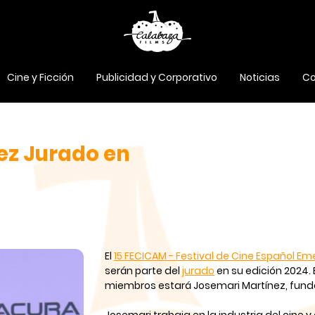
Cine y Ficción
Publicidad y Corporativo
Noticias
Co
ez Jurado en
El
15 FECICAM - Festival de Cine Español E
serán parte del
jurado
en su edición 2024.
miembros estará Josemari Martínez, fund