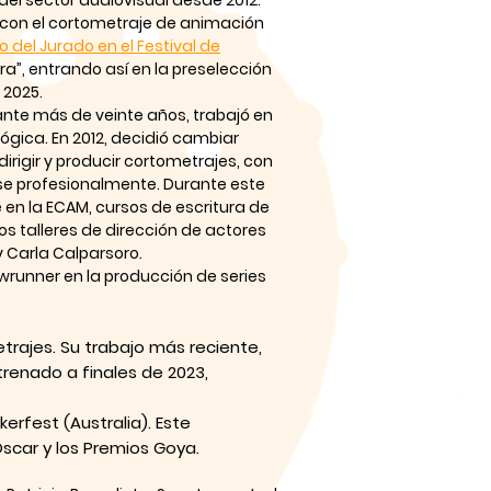
 del sector audiovisual desde 2012.
, con el cortometraje de animación
 del Jurado en el Festival de
ra”, entrando así en la preselección
 2025.
ante más de veinte años, trabajó en
lógica. En 2012, decidió cambiar
irigir y producir cortometrajes, con
rse profesionalmente. Durante este
e en la ECAM, cursos de escritura de
ios talleres de dirección de actores
y Carla Calparsoro.
owrunner en la producción de series
trajes. Su trabajo más reciente,
strenado a finales de 2023,
erfest (Australia). Este
Oscar y los Premios Goya.