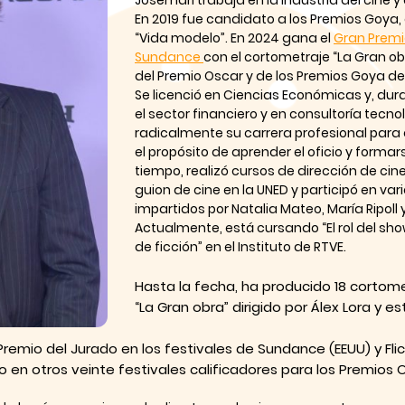
Josemari trabaja en la industria del cine y
En 2019 fue candidato a los Premios Goya
“Vida modelo”. En 2024 gana el
Gran Premio
Sundance
con el cortometraje “La Gran ob
del Premio Oscar y de los Premios Goya de
Se licenció en Ciencias Económicas y, dur
el sector financiero y en consultoría tecno
radicalmente su carrera profesional para d
el propósito de aprender el oficio y forma
tiempo, realizó cursos de dirección de cin
guion de cine en la UNED y participó en var
impartidos por Natalia Mateo, María Ripoll 
Actualmente, está cursando “El rol del sh
de ficción” en el Instituto de RTVE.
Hasta la fecha, ha producido 18 cortome
“La Gran obra” dirigido por Álex Lora y e
emio del Jurado en los festivales de Sundance (EEUU) y Flick
 en otros veinte festivales calificadores para los Premios 